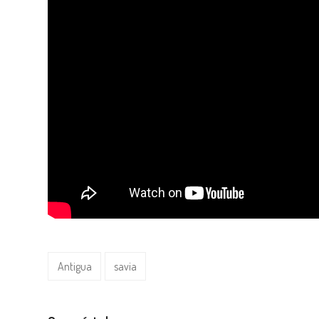
Antigua
savia