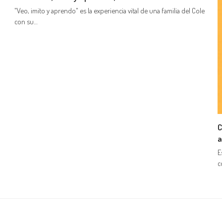
"Veo, imito y aprendo" es la experiencia vital de una familia del Cole
con su…
C
a
E
c