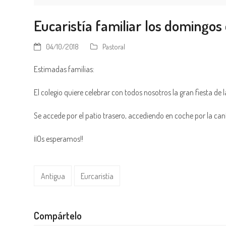
Eucaristía familiar los domingos 
04/10/2018
Pastoral
Estimadas familias:
El colegio quiere celebrar con todos nosotros la gran fiesta de 
Se accede por el patio trasero, accediendo en coche por la can
¡¡Os esperamos!!
Antigua
Eurcaristía
Compártelo