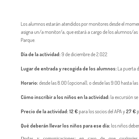
Los alumnos estarán atendidos por monitores desde el momento 
asigna un/a monitor/a, que estará a cargo de los alumnos/as
Parque.
Día de la actividad:
9 de diciembre de 2.022
Lugar de entrada y recogida de los alumnos:
La puerta d
Horario:
desde las 8.00 (opcional), o desde las 9.00 hasta las
Cómo inscribir a los niños en la actividad:
la excursión se
Precio de la actividad:
12 €
para los socios del APA y
27 €
p
Qué deberán llevar los niños para ese día:
los niños debe
Dudas y comunicaciones: en caso de que cualquier d