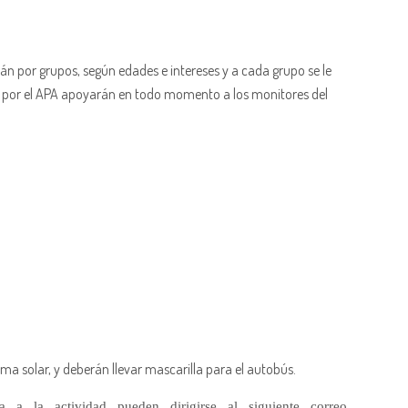
án por grupos, según edades e intereses y a cada grupo se le
s por el APA apoyarán en todo momento a los monitores del
ma solar, y deberán llevar mascarilla para el autobús.
a la actividad pueden dirigirse al siguiente correo