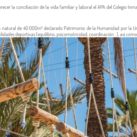
recer la conciliación de la vida familiar y laboral el APA del Colegio 
o natural de 40.000m² declarado Patrimonio de la Humanidad por la Unes
ilidades deportivas (equilibrio, psicomotricidad, coordinación…), así com