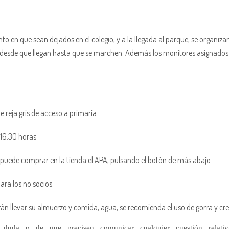
en que sean dejados en el colegio, y a la llegada al parque, se organizar
 desde que llegan hasta que se marchen. Además los monitores asignado
e reja gris de acceso a primaria.
 16.30 horas
 puede comprar en la tienda el APA, pulsando el botón de más abajo.
ara los no socios.
rán llevar su almuerzo y comida, agua, se recomienda el uso de gorra y cre
uda o de que precisen comunicar cualquier cuestión relativa 