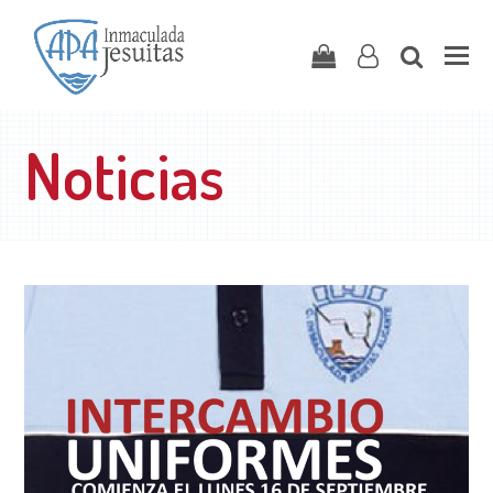
Carrito
user-
search
o
Noticias