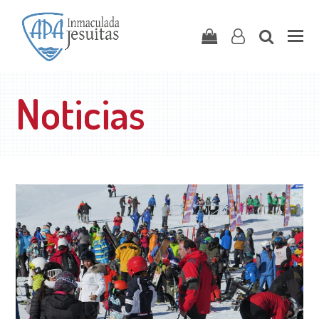
Carrito
user-
search
o
Noticias