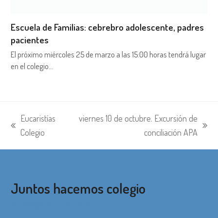
Escuela de Familias: cebrebro adolescente, padres
pacientes
El próximo miércoles 25 de marzo a las 15:00 horas tendrá lugar
en el colegio…
Eucaristías
viernes 10 de octubre. Excursión de
entrada
siguiente:
Colegio
conciliación APA
anterior:
Juntos hacemos colegio
correo@apainmaculada.com