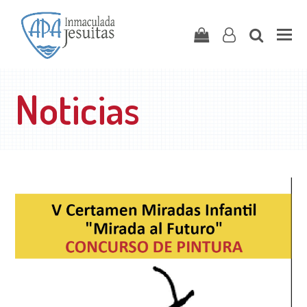
Carrito
user-
search
o
Noticias