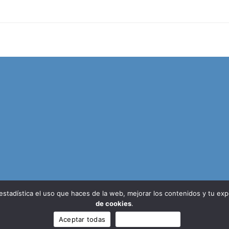
 estadística el uso que haces de la web, mejorar los contenidos y tu ex
de cookies
.
s de Alicante (APA) - Desarrollado por
Piwity.es
Aviso legal
Aceptar todas
Sólo funcionales