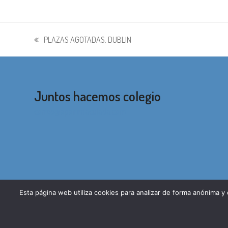
PLAZAS AGOTADAS. DUBLIN
entrada
anterior:
Juntos hacemos colegio
correo@apainmaculada.com
Esta página web utiliza cookies para analizar de forma anónima y
© 2026 - Asociación de Madres y Padres del Colegio Inmaculada Jesuita