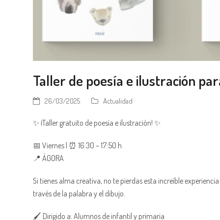
Taller de poesía e ilustración p
26/03/2025
Actualidad
✨ ¡Taller gratuito de poesía e ilustración! ✨
📅 Viernes | ⏰ 16:30 – 17:50 h
📍 ÁGORA
Si tienes alma creativa, no te pierdas esta increíble experien
través de la palabra y el dibujo.
🖌️ Dirigido a: Alumnos de infantil y primaria