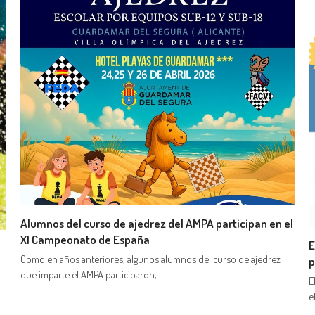
Alumnos del curso de ajedrez del AMPA participan en el
XI Campeonato de España
E
Como en años anteriores, algunos alumnos del curso de ajedrez
p
que imparte el AMPA participaron,…
E
e