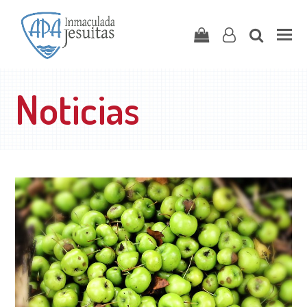
Carrito
user-
search
o
Noticias