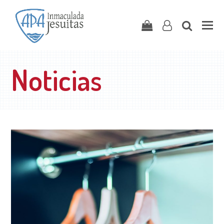
Carrito
user-
search
o
Noticias