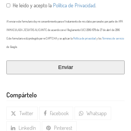
He leído y acepto la
Política de Privacidad
.
Al enviar este formulario doy mi consentimiento para el tratamiento de mis datos personales por parte de APA
INMACULADA JESUITAS ALICANTE de acuerdo con el Reglamento (UE) 2016/679 de 27 de abril de 2016.
Este formulario está protegido por reCAPTCHA y se aplican la
Política de privacidad
y los
Términos de servicio
de Google.
Enviar
This
field
Compártelo
should
be
Twitter
Facebook
Whatsapp
left
blank
LinkedIn
Pinterest