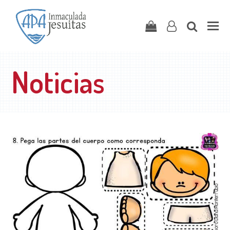
Carrito
user-
search
o
Noticias