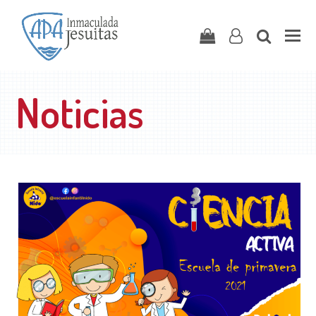
Carrito
user-
search
o
Noticias