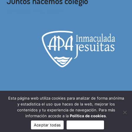
Juntos hacemos colegio
correo@apainmaculada.com
Esta página web utiliza cookies para analizar de forma anónima
© 2026 - Asociación de Madres y Padres del Colegio Inmaculada Jesuitas
y estadística el uso que haces de la web, mejorar los
de Alicante (APA) - Desarrollado por
Piwity.es
contenidos y tu experiencia de navegación. Para más
información accede a la
Política de cookies
.
Aviso legal
Política de cookies
Política de privacidad
Condiciones de compra
Aceptar todas
Sólo funcionales