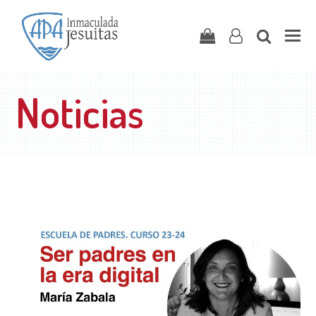
Carrito
user-
search
o
Noticias