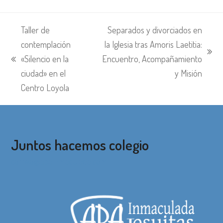
Taller de
Separados y divorciados en
contemplación
la Iglesia tras Amoris Laetitia:
siguiente:
«Silencio en la
Encuentro, Acompañamiento
entrada
ciudad» en el
y Misión
anterior:
Centro Loyola
Juntos hacemos colegio
correo@apainmaculada.com