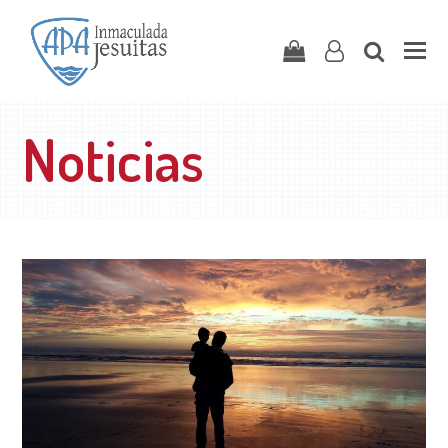
Carrito
user-
search
o
Noticias