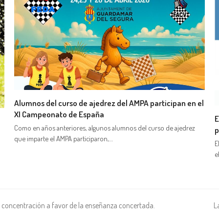
Alumnos del curso de ajedrez del AMPA participan en el
XI Campeonato de España
E
Como en años anteriores, algunos alumnos del curso de ajedrez
p
que imparte el AMPA participaron,…
E
e
la concentración a favor de la enseñanza concertada.
L
si