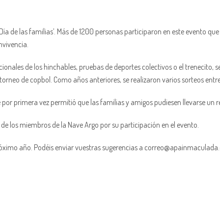
‘Día de las familias’. Más de 1200 personas participaron en este evento que
nvivencia.
nales de los hinchables, pruebas de deportes colectivos o el trenecito, s
rneo de copbol. Como años anteriores, se realizaron varios sorteos entre lo
por primera vez permitió que las familias y amigos pudiesen llevarse un r
de los miembros de la Nave Argo por su participación en el evento.
próximo año. Podéis enviar vuestras sugerencias a correo@apainmaculad