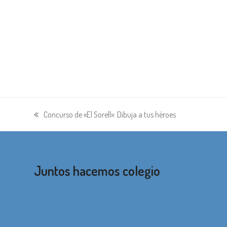
Concurso de «El Sorell»: Dibuja a tus héroes
entrada
anterior:
Juntos hacemos colegio
correo@apainmaculada.com