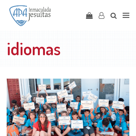
Carrito
user-
search
o
idiomas