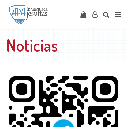
Carrito
user-
search
o
Noticias