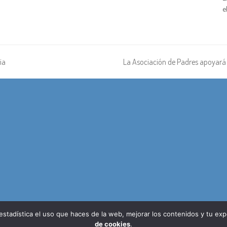
e
ia
La Asociación de Padres apoyará a
siguiente:
 estadística el uso que haces de la web, mejorar los contenidos y tu ex
de cookies
.