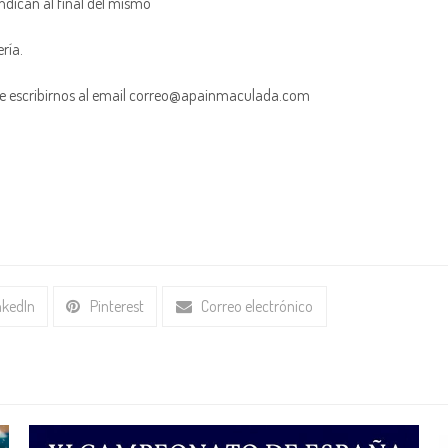
indican al final del mismo
ría.
ede escribirnos al email correo@apainmaculada.com
nkedIn
Pinterest
Correo electrónico