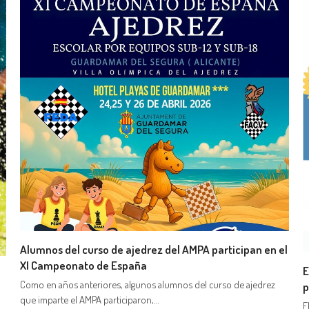
Alumnos del curso de ajedrez del AMPA participan en el
XI Campeonato de España
E
Como en años anteriores, algunos alumnos del curso de ajedrez
p
que imparte el AMPA participaron,…
E