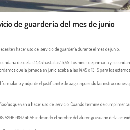
rvicio de guardería del mes de junio
 necesiten hacer uso del servicio de guardería durante el mes de junio.
secundaria desde las 14,45 hasta las 15,45. Los niños de primaria y secundar
cordamos que la jornada en junio acaba a las 14:45 o 13:15 para los externos
l formulario y adjunte el justificante de pago, siguiendo las instruccion
ños/as que van a hacer uso del servicio. Cuando termine de cumplimentar
38 5206 0197 4059 indicando el nombre del alumn@ usuario de la activida