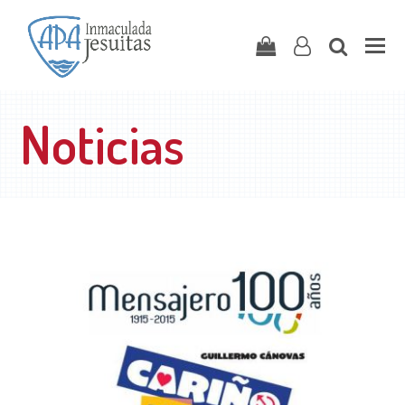
Carrito
user-
search
o
Noticias